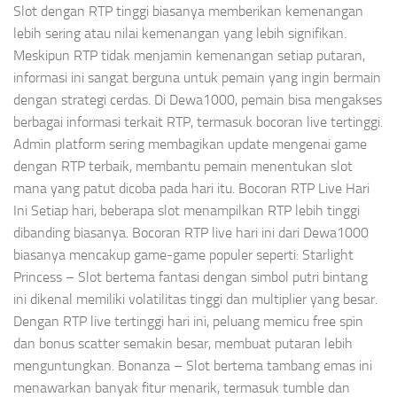
Slot dengan RTP tinggi biasanya memberikan kemenangan
lebih sering atau nilai kemenangan yang lebih signifikan.
Meskipun RTP tidak menjamin kemenangan setiap putaran,
informasi ini sangat berguna untuk pemain yang ingin bermain
dengan strategi cerdas. Di Dewa1000, pemain bisa mengakses
berbagai informasi terkait RTP, termasuk bocoran live tertinggi.
Admin platform sering membagikan update mengenai game
dengan RTP terbaik, membantu pemain menentukan slot
mana yang patut dicoba pada hari itu. Bocoran RTP Live Hari
Ini Setiap hari, beberapa slot menampilkan RTP lebih tinggi
dibanding biasanya. Bocoran RTP live hari ini dari Dewa1000
biasanya mencakup game-game populer seperti: Starlight
Princess – Slot bertema fantasi dengan simbol putri bintang
ini dikenal memiliki volatilitas tinggi dan multiplier yang besar.
Dengan RTP live tertinggi hari ini, peluang memicu free spin
dan bonus scatter semakin besar, membuat putaran lebih
menguntungkan. Bonanza – Slot bertema tambang emas ini
menawarkan banyak fitur menarik, termasuk tumble dan