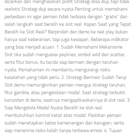
dicairkan dan menghasilkan profit Strategi Bisa diuji, tapi tidak
realistis Strategi diuji secara nyata Penting untuk memahami
perbedaan ini agar pemain tidak terbiasa dengan “gratis” dan
salah langkah saat beralih ke slot real. Kapan Saat yang Tepat
Beralih ke Slot Real? Berpindah dari demo ke real play bukan
hanya soal keberanian, tapi juga kesiapan. Beberapa indikator
yang bisa menjadi acuan: 1. Sudah Memahami Mekanisme
Slot Jika sudah menguasai paylines, simbol wild dan scatter,
serta fitur bonus, itu tanda siap bermain dengan taruhan
nyata. Pemahaman ini membantu mengurangi risiko
kesalahan yang tidak perlu. 2. Strategi Bermain Sudah Teruji
Slot demo memungkinkan pemain menguji strategi taruhan,
fitur gamble, atau pengelolaan modal. Saat strategi terbukti
konsisten di demo, saatnya mengaplikasikannya di slot real. 3.
Siap Mengelola Modal Nyata Beralih ke slot real
membutuhkan kontrol ketat atas modal. Pastikan pemain
sudah menetapkan batas kemenangan dan kerugian, serta
siap menerima risiko kalah tanpa terbawa emosi. 4. Tujuan