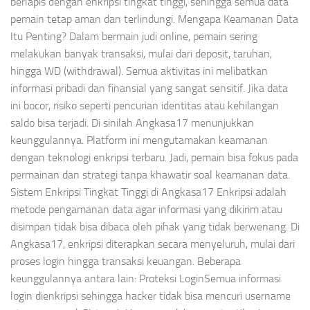
berlapis dengan enkripsi tingkat tinggi, sehingga semua data
pemain tetap aman dan terlindungi. Mengapa Keamanan Data
Itu Penting? Dalam bermain judi online, pemain sering
melakukan banyak transaksi, mulai dari deposit, taruhan,
hingga WD (withdrawal). Semua aktivitas ini melibatkan
informasi pribadi dan finansial yang sangat sensitif. Jika data
ini bocor, risiko seperti pencurian identitas atau kehilangan
saldo bisa terjadi. Di sinilah Angkasa17 menunjukkan
keunggulannya. Platform ini mengutamakan keamanan
dengan teknologi enkripsi terbaru. Jadi, pemain bisa fokus pada
permainan dan strategi tanpa khawatir soal keamanan data.
Sistem Enkripsi Tingkat Tinggi di Angkasa17 Enkripsi adalah
metode pengamanan data agar informasi yang dikirim atau
disimpan tidak bisa dibaca oleh pihak yang tidak berwenang. Di
Angkasa17, enkripsi diterapkan secara menyeluruh, mulai dari
proses login hingga transaksi keuangan. Beberapa
keunggulannya antara lain: Proteksi LoginSemua informasi
login dienkripsi sehingga hacker tidak bisa mencuri username