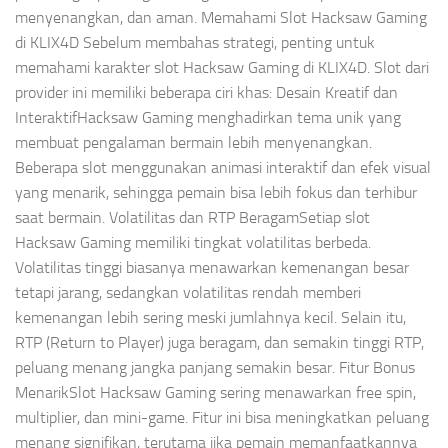
menyenangkan, dan aman. Memahami Slot Hacksaw Gaming
di KLIX4D Sebelum membahas strategi, penting untuk
memahami karakter slot Hacksaw Gaming di KLIX4D. Slot dari
provider ini memiliki beberapa ciri khas: Desain Kreatif dan
InteraktifHacksaw Gaming menghadirkan tema unik yang
membuat pengalaman bermain lebih menyenangkan.
Beberapa slot menggunakan animasi interaktif dan efek visual
yang menarik, sehingga pemain bisa lebih fokus dan terhibur
saat bermain. Volatilitas dan RTP BeragamSetiap slot
Hacksaw Gaming memiliki tingkat volatilitas berbeda.
Volatilitas tinggi biasanya menawarkan kemenangan besar
tetapi jarang, sedangkan volatilitas rendah memberi
kemenangan lebih sering meski jumlahnya kecil. Selain itu,
RTP (Return to Player) juga beragam, dan semakin tinggi RTP,
peluang menang jangka panjang semakin besar. Fitur Bonus
MenarikSlot Hacksaw Gaming sering menawarkan free spin,
multiplier, dan mini-game. Fitur ini bisa meningkatkan peluang
menang signifikan, terutama jika pemain memanfaatkannya