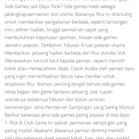
Side Games Jadi Daya Tarik? Side games hadir sebagai
pelengkap permainan slot utama. Biasanya, fitur ini dirancang
untuk memberikan pengalaman berbeda, seperti tantangan
mini, pilihan hadiah, hingga permainan cepat yang
membutuhkan keputusan spontan. Alasan side games
semakin populer: Tambahan hiburan di luar putaran utama.
Memberikan peluang hadiah berbeda dari fitur standar slot.
Menawarkan kontrol kecil kepada pemain, seperti memilih
kotak atau memecahkan objek. Cocok dicoba oleh pemain baru
yang ingin memanfaatkan bonus new member untuk
eksplorasi fitur. Namun, penting diingat bahwa side games
tetap bagian dari game berbasis peluang. Jadi, tujuan
utamanya sebaiknya hiburan dan bukan jaminan
kemenangan. Jenis Permainan Sampingan yang Sering Muncul
Berikut beberapa jenis side games paling populer di slot depo:
1. Pick & Click Game Ini adalah permainan sampingan yang
paling mudah dipahami. Biasanya pemain diminta memilih
satu dari beberapa objek seperti kotak, koin, peti, atau simbol