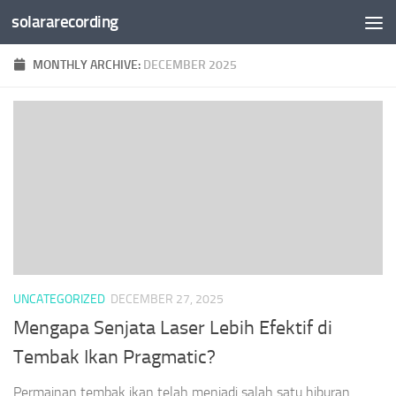
solararecording
Skip to content
MONTHLY ARCHIVE:
DECEMBER 2025
UNCATEGORIZED
DECEMBER 27, 2025
Mengapa Senjata Laser Lebih Efektif di
Tembak Ikan Pragmatic?
Permainan tembak ikan telah menjadi salah satu hiburan