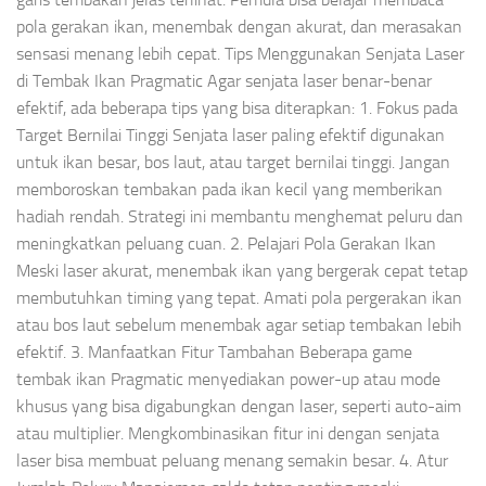
pola gerakan ikan, menembak dengan akurat, dan merasakan
sensasi menang lebih cepat. Tips Menggunakan Senjata Laser
di Tembak Ikan Pragmatic Agar senjata laser benar-benar
efektif, ada beberapa tips yang bisa diterapkan: 1. Fokus pada
Target Bernilai Tinggi Senjata laser paling efektif digunakan
untuk ikan besar, bos laut, atau target bernilai tinggi. Jangan
memboroskan tembakan pada ikan kecil yang memberikan
hadiah rendah. Strategi ini membantu menghemat peluru dan
meningkatkan peluang cuan. 2. Pelajari Pola Gerakan Ikan
Meski laser akurat, menembak ikan yang bergerak cepat tetap
membutuhkan timing yang tepat. Amati pola pergerakan ikan
atau bos laut sebelum menembak agar setiap tembakan lebih
efektif. 3. Manfaatkan Fitur Tambahan Beberapa game
tembak ikan Pragmatic menyediakan power-up atau mode
khusus yang bisa digabungkan dengan laser, seperti auto-aim
atau multiplier. Mengkombinasikan fitur ini dengan senjata
laser bisa membuat peluang menang semakin besar. 4. Atur