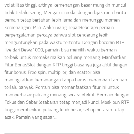
volatilitas tinggi, artinya kemenangan besar mungkin muncul
tidak terlalu sering. Mengatur modal dengan bijak membantu
pemain tetap bertahan lebih lama dan menunggu momen
kemenangan. Pilih Waktu yang TepatBeberapa pemain
berpengalaman percaya bahwa slot cenderung lebih
menguntungkan pada waktu tertentu. Dengan bocoran RTP
live dari Dewa1000, pemain bisa memilih waktu bermain
terbaik untuk memaksimalkan peluang menang. Manfaatkan
Fitur BonusSlot dengan RTP tinggi biasanya juga aktif dengan
fitur bonus. Free spin, multiplier, dan scatter bisa
meningkatkan kemenangan tanpa harus menambah taruhan
terlalu banyak. Pemain bisa memanfaatkan fitur ini untuk
memperbesar peluang menang secara efektif. Bermain dengan
Fokus dan SabarKesabaran tetap menjadi kunci. Meskipun RTP
tinggi memberikan peluang lebih besar, setiap putaran tetap
acak. Pemain yang sabar...