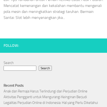
Mencatat kemenangan dan kekalahan membantu mengenali
pola mesin dan meningkatkan strategi taruhan. Bermain
Santai: Slot lebih menyenangkan jika...
FOLLOW:
Search
Search
Recent Posts
Anak dan Remaja Harus Terlindungi dari Perjudian Online
Aktivitas Pengganti untuk Mengurangi Keinginan Berjudi
Legalitas Perjudian Online di Indonesia: Hal yang Perlu Diketahui