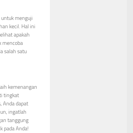
 untuk menguji
n kecil. Hal ini
elihat apakah
uk mencoba
a salah satu
eraih kemenangan
i tingkat
s, Anda dapat
n, ingatlah
ngan tanggung
k pada Anda!