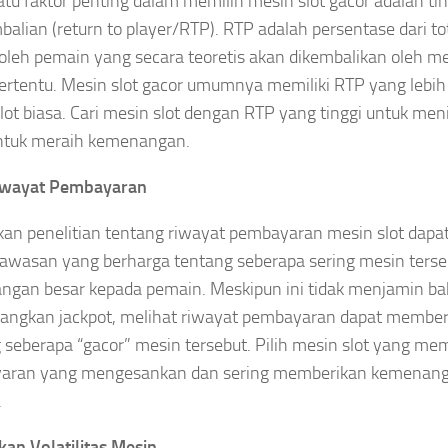
atu faktor penting dalam memilih mesin slot gacor adalah ti
alian (return to player/RTP). RTP adalah persentase dari to
 oleh pemain yang secara teoretis akan dikembalikan oleh m
ertentu. Mesin slot gacor umumnya memiliki RTP yang lebih 
lot biasa. Cari mesin slot dengan RTP yang tinggi untuk me
ntuk meraih kemenangan.
Riwayat Pembayaran
an penelitian tentang riwayat pembayaran mesin slot dap
wasan yang berharga tentang seberapa sering mesin ters
gan besar kepada pemain. Meskipun ini tidak menjamin b
ngkan jackpot, melihat riwayat pembayaran dapat membe
 seberapa “gacor” mesin tersebut. Pilih mesin slot yang memi
aran yang mengesankan dan sering memberikan kemenang
.
kan Volatilitas Mesin