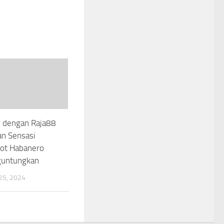
 dengan Raja88
an Sensasi
lot Habanero
guntungkan
5, 2024