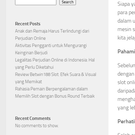
Search
Siapa y
para pe
dalam 
Recent Posts
mesin s
Anak dan Remaja Harus Terlindungi dari
kita jel
Perjudian Online
Aktivitas Pengganti untuk Mengurangi
Pahami
Keinginan Berjudi
Legalitas Perjudian Online di Indonesia: Hal
Sebelum
yang Perlu Diketahui
dengan 
Review Betwin188 Slot: Efek Suara & Visual
slot on
yang Memikat
Rahasia Pemain Berpengalaman dalam
daripad
Memilih Slot dengan Bonus Round Terbaik
mengha
yang le
Recent Comments
Perhat
No comments to show.