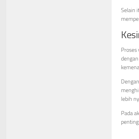
Selain 
memperc
Kes
Proses 
dengan 
kemenan
Dengan
menghi
lebih n
Pada ak
penting