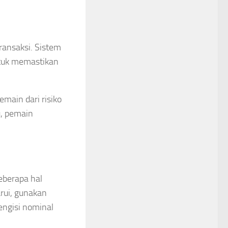
ransaksi. Sistem
ntuk memastikan
main dari risiko
u, pemain
eberapa hal
arui, gunakan
engisi nominal