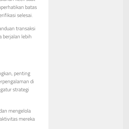
perhatikan batas
fikasi selesai.
anduan transaksi
 berjalan lebih
gkan, penting
berpengalaman di
gatur strategi
dan mengelola
aktivitas mereka