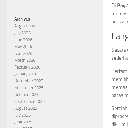
Di
Pay7
memasti
Archives
penyala
August 2026
July 2026
Lan
June 2026
May 2026
Secara 
April 2026
sederh
March 2026
February 2026
Pertama
January 2026
memili
December 2025
memasuk
November 2025
batas m
October 2025
September 2025
Setelah
August 2025
July 2025
diprose
June 2025
dikirim