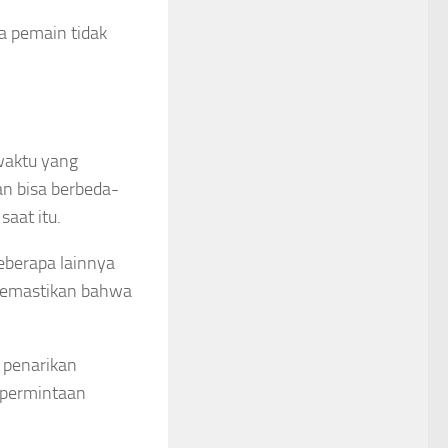
a pemain tidak
waktu yang
n bisa berbeda-
aat itu.
eberapa lainnya
 memastikan bahwa
 penarikan
 permintaan