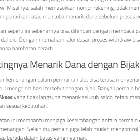
w. Misalnya, salah memasukkan nomor rekening, tidak mem
 penarikan, atau mencoba menarik dana sebelum proses veri
an seperti ini sebenarnya bisa dihindari dengan membaca p
h dahulu. Dengan memahami alur dasar, proses withdraw bisa
tanpa hambatan berarti.
ingnya Menarik Dana dengan Bijak
n kemenangan dalam permainan slot bisa terasa menyenan
tuk mengelola hasil tersebut dengan bijak. Banyak pemain 
Akses
yang tidak langsung menarik seluruh saldo, tetapi men
an sesuai kebutuhan.
atan ini membantu menjaga keseimbangan antara bermain 
emenangan. Selain itu, pemain juga lebih mudah mengontrol 
tap berada dalam batas yang nyaman.