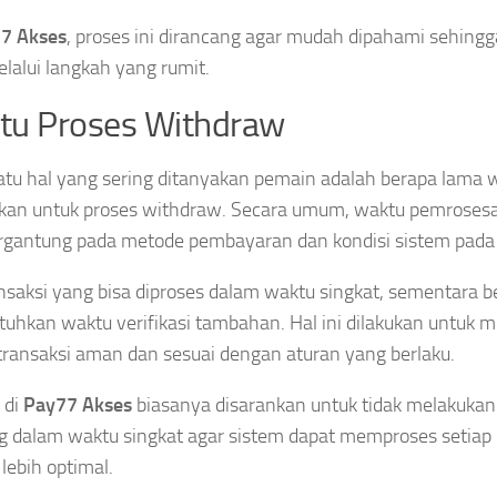
7 Akses
, proses ini dirancang agar mudah dipahami sehingg
elalui langkah yang rumit.
tu Proses Withdraw
atu hal yang sering ditanyakan pemain adalah berapa lama 
kan untuk proses withdraw. Secara umum, waktu pemrosesa
rgantung pada metode pembayaran dan kondisi sistem pada s
nsaksi yang bisa diproses dalam waktu singkat, sementara b
hkan waktu verifikasi tambahan. Hal ini dilakukan untuk
ransaksi aman dan sesuai dengan aturan yang berlaku.
 di
Pay77 Akses
biasanya disarankan untuk tidak melakukan
g dalam waktu singkat agar sistem dapat memproses setiap
lebih optimal.