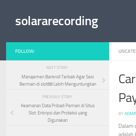
Skip to content
solararecording
FOLLOW:
UNCATE
NEXT STORY
Car
Manajemen Bankroll Terbaik Agar Sesi
Bermain di slot88 Lebih Menguntungkan
Pay
PREVIOUS STORY
Keamanan Data Pribadi Pemain di Situs
Slot: Enkripsi dan Proteksi yang
BY
ADMI
Digunakan
Dalam d
adalah 