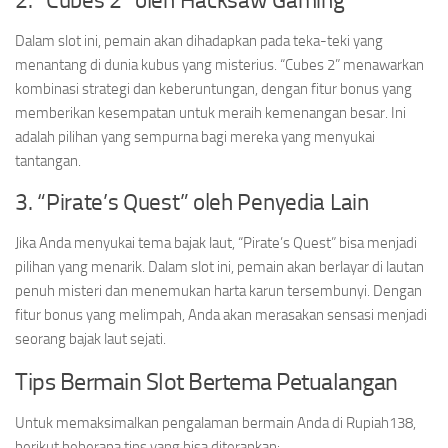
2. “Cubes 2” oleh Hacksaw Gaming
Dalam slot ini, pemain akan dihadapkan pada teka-teki yang
menantang di dunia kubus yang misterius. “Cubes 2” menawarkan
kombinasi strategi dan keberuntungan, dengan fitur bonus yang
memberikan kesempatan untuk meraih kemenangan besar. Ini
adalah pilihan yang sempurna bagi mereka yang menyukai
tantangan.
3. “Pirate’s Quest” oleh Penyedia Lain
Jika Anda menyukai tema bajak laut, “Pirate’s Quest” bisa menjadi
pilihan yang menarik. Dalam slot ini, pemain akan berlayar di lautan
penuh misteri dan menemukan harta karun tersembunyi. Dengan
fitur bonus yang melimpah, Anda akan merasakan sensasi menjadi
seorang bajak laut sejati.
Tips Bermain Slot Bertema Petualangan
Untuk memaksimalkan pengalaman bermain Anda di Rupiah138,
berikut beberapa tips yang bisa diterapkan: