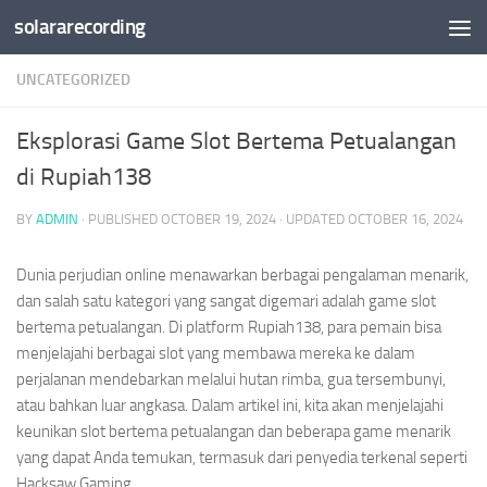
solararecording
Skip to content
UNCATEGORIZED
Eksplorasi Game Slot Bertema Petualangan
di Rupiah138
BY
ADMIN
· PUBLISHED
OCTOBER 19, 2024
· UPDATED
OCTOBER 16, 2024
Dunia perjudian online menawarkan berbagai pengalaman menarik,
dan salah satu kategori yang sangat digemari adalah game slot
bertema petualangan. Di platform Rupiah138, para pemain bisa
menjelajahi berbagai slot yang membawa mereka ke dalam
perjalanan mendebarkan melalui hutan rimba, gua tersembunyi,
atau bahkan luar angkasa. Dalam artikel ini, kita akan menjelajahi
keunikan slot bertema petualangan dan beberapa game menarik
yang dapat Anda temukan, termasuk dari penyedia terkenal seperti
Hacksaw Gaming.