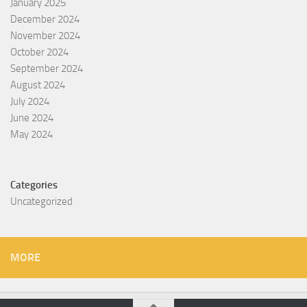
January 2025
December 2024
November 2024
October 2024
September 2024
August 2024
July 2024
June 2024
May 2024
Categories
Uncategorized
MORE