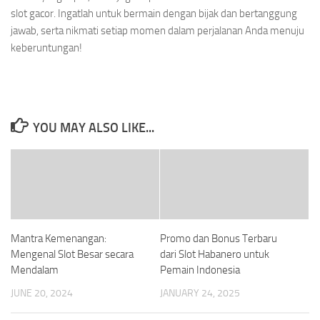
slot gacor. Ingatlah untuk bermain dengan bijak dan bertanggung
jawab, serta nikmati setiap momen dalam perjalanan Anda menuju
keberuntungan!
YOU MAY ALSO LIKE...
Mantra Kemenangan:
Promo dan Bonus Terbaru
Mengenal Slot Besar secara
dari Slot Habanero untuk
Mendalam
Pemain Indonesia
JUNE 20, 2024
JANUARY 24, 2025