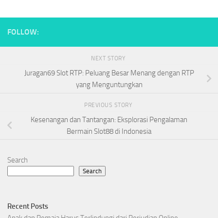
FOLLOW:
NEXT STORY
Juragan69 Slot RTP: Peluang Besar Menang dengan RTP
yang Menguntungkan
PREVIOUS STORY
Kesenangan dan Tantangan: Eksplorasi Pengalaman
Bermain Slot88 di Indonesia
Search
Search
Recent Posts