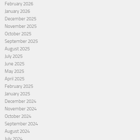
February 2026
January 2026
December 2025
November 2025
October 2025
September 2025
August 2025
July 2025
June 2025
May 2025
April 2025
February 2025
January 2025
December 2024
November 2024
October 2024
September 2024
August 2024
July 2024