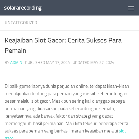
solararecording
Skip to content
UNCATEGORIZED
Keajaiban Slot Gacor: Cerita Sukses Para
Pemain
BY
ADMIN
· PUBLISHED
MAY 17, 2024
· UPDATED
MAY 27, 2024
Di balik gemerlapnya dunia perjudian online, terdapat kisah-kisah
menakjubkan tentang para pemain yang meraih keberuntungan
besar melalui slot gacor. Meskipun sering kali dianggap sebagai
permainan yang didasarkan pada keberuntungan semata,
kenyataannya, ada banyak faktor dan strategi yang dapat
memengaruhi hasil permainan. Mari kita telusuri beberapa cerita
sukses para pemain yang berhasil meraih keajaiban melalui
slot
gacor
.