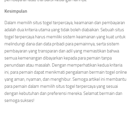
Kesimpulan
Dalam memilih situs togel terpercaya, keamanan dan pembayaran
adalah dua kriteria utama yang tidak boleh diabaikan. Sebuah situs
togel terpercaya harus memiliki sistem keamanan yang kuat untuk
melindungi dana dan data pribadi para pemainnya, serta sistem
pembayaran yang transparan dan adil yang memastikan bahwa
semua kemenangan dibayarkan kepada para pemain tanpa
penundaan atau masalah. Dengan memperhatikan kedua kriteria
ini, para pemain dapat menikmati pengalaman bermain togel online
yang aman, nyaman, dan menghibur. Semoga artikel ini membantu
para pemain dalam memilih situs togel terpercaya yang sesuai
dengan kebutuhan dan preferensi mereka. Selamat bermain dan
semoga sukses!