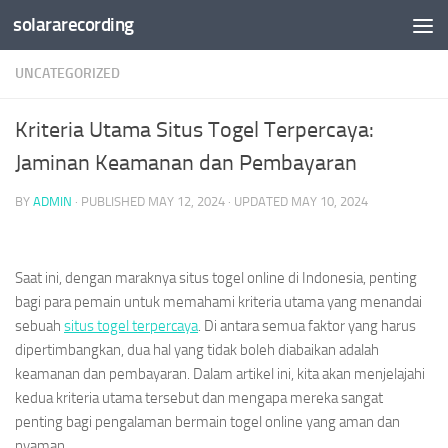
solararecording
Skip to content
UNCATEGORIZED
Kriteria Utama Situs Togel Terpercaya:
Jaminan Keamanan dan Pembayaran
BY
ADMIN
· PUBLISHED
MAY 12, 2024
· UPDATED
MAY 10, 2024
Saat ini, dengan maraknya situs togel online di Indonesia, penting
bagi para pemain untuk memahami kriteria utama yang menandai
sebuah
situs togel terpercaya
. Di antara semua faktor yang harus
dipertimbangkan, dua hal yang tidak boleh diabaikan adalah
keamanan dan pembayaran. Dalam artikel ini, kita akan menjelajahi
kedua kriteria utama tersebut dan mengapa mereka sangat
penting bagi pengalaman bermain togel online yang aman dan
nyaman.