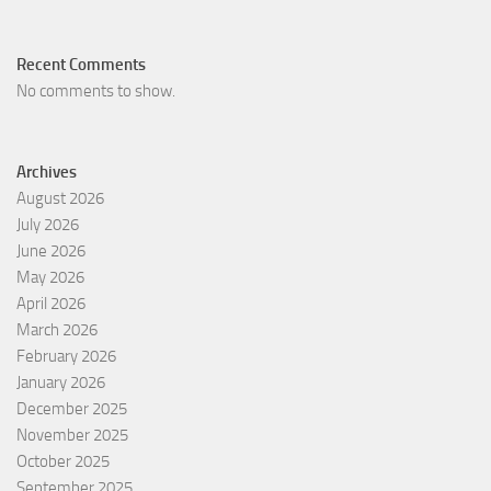
Recent Comments
No comments to show.
Archives
August 2026
July 2026
June 2026
May 2026
April 2026
March 2026
February 2026
January 2026
December 2025
November 2025
October 2025
September 2025