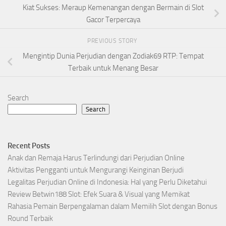
Kiat Sukses: Meraup Kemenangan dengan Bermain di Slot
Gacor Terpercaya
PREVIOUS STORY
Mengintip Dunia Perjudian dengan Zodiak69 RTP: Tempat
Terbaik untuk Menang Besar
Search
Search
Recent Posts
Anak dan Remaja Harus Terlindungi dari Perjudian Online
Aktivitas Pengganti untuk Mengurangi Keinginan Berjudi
Legalitas Perjudian Online di Indonesia: Hal yang Perlu Diketahui
Review Betwin188 Slot: Efek Suara & Visual yang Memikat
Rahasia Pemain Berpengalaman dalam Memilih Slot dengan Bonus
Round Terbaik