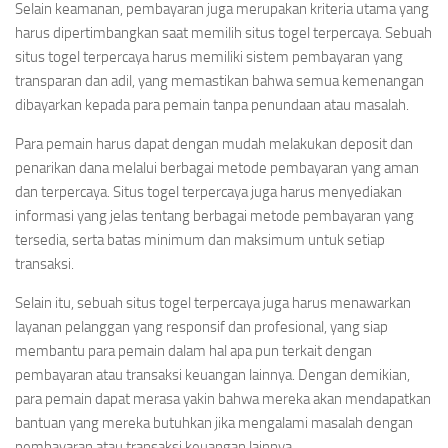
Selain keamanan, pembayaran juga merupakan kriteria utama yang
harus dipertimbangkan saat memilih situs togel terpercaya. Sebuah
situs togel terpercaya harus memiliki sistem pembayaran yang
transparan dan adil, yang memastikan bahwa semua kemenangan
dibayarkan kepada para pemain tanpa penundaan atau masalah.
Para pemain harus dapat dengan mudah melakukan deposit dan
penarikan dana melalui berbagai metode pembayaran yang aman
dan terpercaya. Situs togel terpercaya juga harus menyediakan
informasi yang jelas tentang berbagai metode pembayaran yang
tersedia, serta batas minimum dan maksimum untuk setiap
transaksi.
Selain itu, sebuah situs togel terpercaya juga harus menawarkan
layanan pelanggan yang responsif dan profesional, yang siap
membantu para pemain dalam hal apa pun terkait dengan
pembayaran atau transaksi keuangan lainnya. Dengan demikian,
para pemain dapat merasa yakin bahwa mereka akan mendapatkan
bantuan yang mereka butuhkan jika mengalami masalah dengan
pembayaran atau transaksi keuangan lainnya.