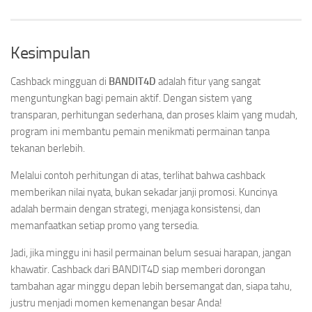
Kesimpulan
Cashback mingguan di
BANDIT4D
adalah fitur yang sangat
menguntungkan bagi pemain aktif. Dengan sistem yang
transparan, perhitungan sederhana, dan proses klaim yang mudah,
program ini membantu pemain menikmati permainan tanpa
tekanan berlebih.
Melalui contoh perhitungan di atas, terlihat bahwa cashback
memberikan nilai nyata, bukan sekadar janji promosi. Kuncinya
adalah bermain dengan strategi, menjaga konsistensi, dan
memanfaatkan setiap promo yang tersedia.
Jadi, jika minggu ini hasil permainan belum sesuai harapan, jangan
khawatir. Cashback dari BANDIT4D siap memberi dorongan
tambahan agar minggu depan lebih bersemangat dan, siapa tahu,
justru menjadi momen kemenangan besar Anda!