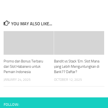
YOU MAY ALSO LIKE...
Promo dan Bonus Terbaru
Bandit vs Stack ‘Em: Slot Mana
dari Slot Habanero untuk
yang Lebih Menguntungkan di
Pemain Indonesia
Bank77 Daftar?
JANUARY 24, 2025
OCTOBER 12, 2025
FOLLOW: