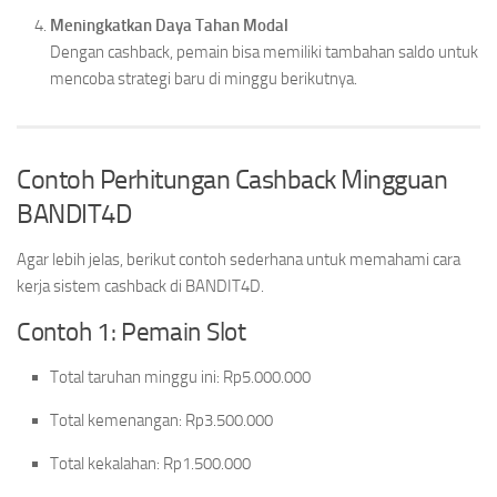
Meningkatkan Daya Tahan Modal
Dengan cashback, pemain bisa memiliki tambahan saldo untuk
mencoba strategi baru di minggu berikutnya.
Contoh Perhitungan Cashback Mingguan
BANDIT4D
Agar lebih jelas, berikut contoh sederhana untuk memahami cara
kerja sistem cashback di BANDIT4D.
Contoh 1: Pemain Slot
Total taruhan minggu ini: Rp5.000.000
Total kemenangan: Rp3.500.000
Total kekalahan: Rp1.500.000