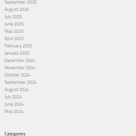
September 2025
August 2025
July 2025
June 2025
May 2025
April 2025
February 2025
January 2025
December 2024
November 2024
October 2024
September 2024
August 2024
July 2024
June 2024
May 2024
Categories