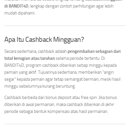
di BANDIT4D
, lengkap dengan contoh perhitungan agar lebih
mudah dipahami.
Apa Itu Cashback Mingguan?
Secara sederhana, cashback adalah
pengembalian sebagian dari
total kerugian atau taruhan
selama periode tertentu. Di
BANDIT4D, program cashback diberikan setiap minggu kepada
pemain yang aktif. Tujuannya sederhana: memberikan “angin
segar” kepada pemain agar tetap semangat bermain, meski hasil
minggu sebelumnya kurang beruntung.
Cashback berbeda dari bonus deposit atau free spin. Jika bonus
diberikan di awal permainan, maka cashback diberikan di akhir
periode sebagai bentuk kompensasi atas hasil permainan.