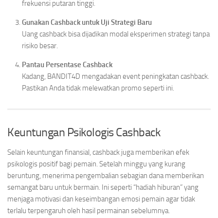
frekuensi putaran tinggi.
Gunakan Cashback untuk Uji Strategi Baru
Uang cashback bisa dijadikan modal eksperimen strategi tanpa
risiko besar.
Pantau Persentase Cashback
Kadang, BANDIT4D mengadakan event peningkatan cashback.
Pastikan Anda tidak melewatkan promo seperti ini.
Keuntungan Psikologis Cashback
Selain keuntungan finansial, cashback juga memberikan efek
psikologis positif bagi pemain. Setelah minggu yang kurang
beruntung, menerima pengembalian sebagian dana memberikan
semangat baru untuk bermain. Ini seperti “hadiah hiburan” yang
menjaga motivasi dan keseimbangan emosi pemain agar tidak
terlalu terpengaruh oleh hasil permainan sebelumnya.