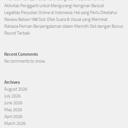
Aktivitas Pengganti untuk Mengurangi Keinginan Berjudi
Legalitas Perjudian Online di Indonesia: Hal yang Perlu Diketahui
Review Betwin188 Slot: Efek Suara & Visual yang Memikat
Rahasia Pemain Berpengalaman dalam Memilih Slot dengan Bonus
Round Terbaik
Recent Comments
No comments to show.
Archives
August 2026
July 2026
June 2026
May 2026
April 2026
March 2026