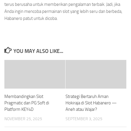
terus berusaha untuk memberikan pengalaman terbaik. Jadi, jika
Anda ingin mencoba permainan slot yang lebih seru dan berbeda,
Habanero patut untuk dicoba.
YOU MAY ALSO LIKE...
Membandingkan Slot
Strategi Bertaruh Aman
Pragmatic dan PG Soft di
Hokiraja di Slot Habanero —
Platform KEY4D
Aneh atau Wajar?
NOVEMBER 25, 2025
SEPTEMBER 3, 2025