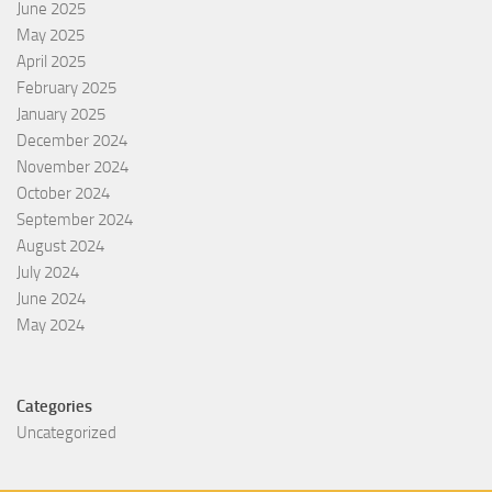
June 2025
May 2025
April 2025
February 2025
January 2025
December 2024
November 2024
October 2024
September 2024
August 2024
July 2024
June 2024
May 2024
Categories
Uncategorized