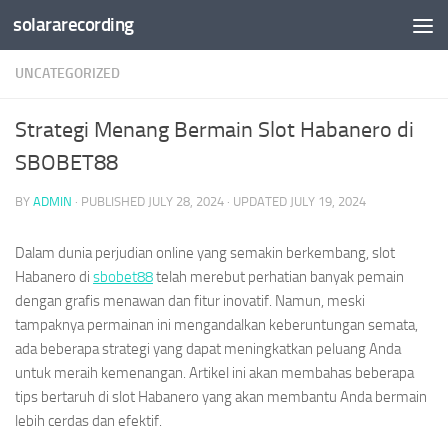
solararecording
Skip to content
UNCATEGORIZED
Strategi Menang Bermain Slot Habanero di
SBOBET88
BY
ADMIN
· PUBLISHED
JULY 28, 2024
· UPDATED
JULY 19, 2024
Dalam dunia perjudian online yang semakin berkembang, slot
Habanero di
sbobet88
telah merebut perhatian banyak pemain
dengan grafis menawan dan fitur inovatif. Namun, meski
tampaknya permainan ini mengandalkan keberuntungan semata,
ada beberapa strategi yang dapat meningkatkan peluang Anda
untuk meraih kemenangan. Artikel ini akan membahas beberapa
tips bertaruh di slot Habanero yang akan membantu Anda bermain
lebih cerdas dan efektif.