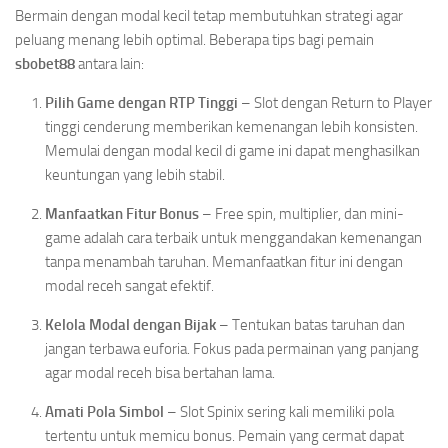
Bermain dengan modal kecil tetap membutuhkan strategi agar
peluang menang lebih optimal. Beberapa tips bagi pemain
sbobet88
antara lain:
Pilih Game dengan RTP Tinggi
– Slot dengan Return to Player
tinggi cenderung memberikan kemenangan lebih konsisten.
Memulai dengan modal kecil di game ini dapat menghasilkan
keuntungan yang lebih stabil.
Manfaatkan Fitur Bonus
– Free spin, multiplier, dan mini-
game adalah cara terbaik untuk menggandakan kemenangan
tanpa menambah taruhan. Memanfaatkan fitur ini dengan
modal receh sangat efektif.
Kelola Modal dengan Bijak
– Tentukan batas taruhan dan
jangan terbawa euforia. Fokus pada permainan yang panjang
agar modal receh bisa bertahan lama.
Amati Pola Simbol
– Slot Spinix sering kali memiliki pola
tertentu untuk memicu bonus. Pemain yang cermat dapat