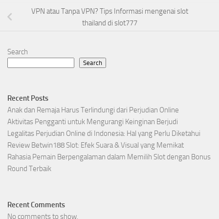
VPN atau Tanpa VPN? Tips Informasi mengenai slot
thailand di slot777
Search
Search
Recent Posts
Anak dan Remaja Harus Terlindungi dari Perjudian Online
Aktivitas Pengganti untuk Mengurangi Keinginan Berjudi
Legalitas Perjudian Online di Indonesia: Hal yang Perlu Diketahui
Review Betwin188 Slot: Efek Suara & Visual yang Memikat
Rahasia Pemain Berpengalaman dalam Memilih Slot dengan Bonus
Round Terbaik
Recent Comments
No comments to show.