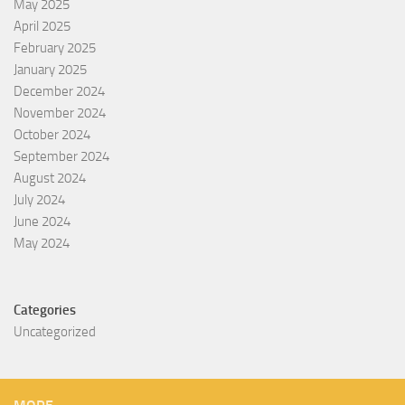
May 2025
April 2025
February 2025
January 2025
December 2024
November 2024
October 2024
September 2024
August 2024
July 2024
June 2024
May 2024
Categories
Uncategorized