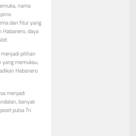
erkemuka, nama
pinix
ema dan fitur yang
an Habanero, daya
lot.
menjadi pilihan
lay yang memukau,
jadikan Habanero
isa menjadi
ndalan, banyak
osit pulsa Tri