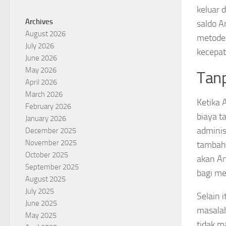
keluar 
Archives
saldo A
August 2026
metode 
July 2026
kecepat
June 2026
May 2026
Tan
April 2026
March 2026
Ketika 
February 2026
biaya t
January 2026
administ
December 2025
November 2025
tambaha
October 2025
akan An
September 2025
bagi me
August 2025
July 2025
Selain 
June 2025
masalah
May 2025
tidak m