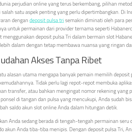
unia perjudian online yang terus berkembang, pilihan met
 salah satu aspek penting yang perlu dipertimbangkan. Di I
aran dengan
deposit pulsa tri
semakin diminati oleh para pem
ya untuk permainan dari provider ternama seperti Habanero.
 menggunakan deposit pulsa Tri dalam bermain slot Habaner
i lebih dalam dengan tetap membawa nuansa yang ringan dan
udahan Akses Tanpa Ribet
atu alasan utama mengapa banyak pemain memilih deposit p
kemudahannya. Tidak perlu lagi repot-repot membuka aplika
an transfer, atau bahkan mengingat nomor rekening yang p
ponsel di tangan dan pulsa yang mencukupi, Anda sudah bi
h saldo akun slot online Anda dalam hitungan detik.
an Anda sedang berada di tengah-tengah permainan seru di
do akun Anda tiba-tiba menipis. Dengan deposit pulsa Tri, An