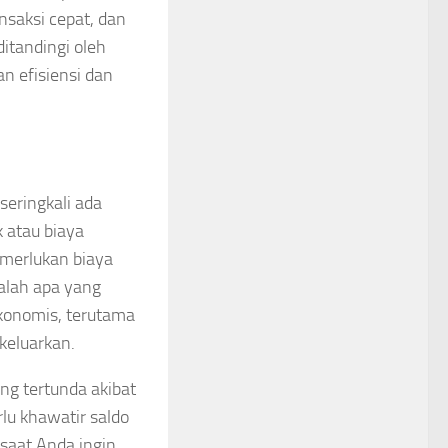
ansaksi cepat, dan
itandingi oleh
 efisiensi dan
seringkali ada
 atau biaya
memerlukan biaya
alah apa yang
ekonomis, terutama
keluarkan.
ang tertunda akibat
lu khawatir saldo
 saat Anda ingin