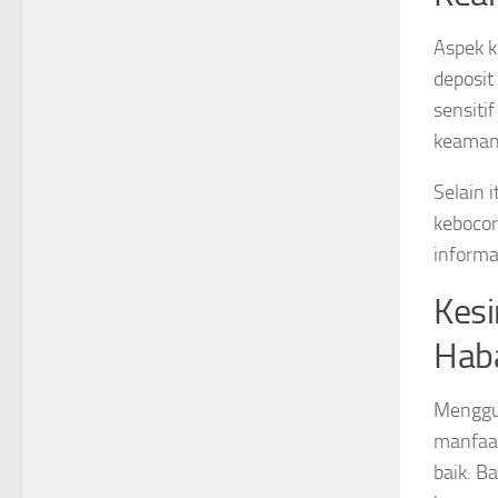
Aspek k
deposit 
sensiti
keamana
Selain i
kebocor
informa
Kesi
Hab
Menggun
manfaat
baik. 