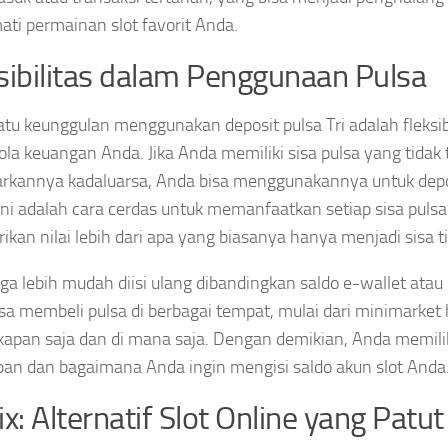
ti permainan slot favorit Anda.
sibilitas dalam Penggunaan Pulsa
atu keunggulan menggunakan deposit pulsa Tri adalah fleksib
la keuangan Anda. Jika Anda memiliki sisa pulsa yang tidak 
kannya kadaluarsa, Anda bisa menggunakannya untuk deposi
 Ini adalah cara cerdas untuk memanfaatkan setiap sisa pulsa
kan nilai lebih dari apa yang biasanya hanya menjadi sisa ti
uga lebih mudah diisi ulang dibandingkan saldo e-wallet atau
sa membeli pulsa di berbagai tempat, mulai dari minimarket 
 kapan saja dan di mana saja. Dengan demikian, Anda memili
pan dan bagaimana Anda ingin mengisi saldo akun slot Anda
ix: Alternatif Slot Online yang Patu