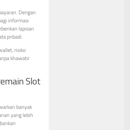
bayaran. Dengan
bagi informasi
mberikan lapisan
a pribadi.
allet, risiko
tanpa khawatir
Pemain Slot
awarkan banyak
anan yang lebih
rbankan