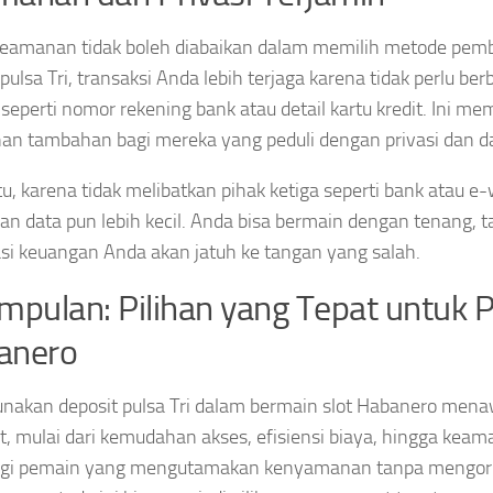
eamanan tidak boleh diabaikan dalam memilih metode pem
pulsa Tri, transaksi Anda lebih terjaga karena tidak perlu ber
f seperti nomor rekening bank atau detail kartu kredit. Ini me
n tambahan bagi mereka yang peduli dengan privasi dan dat
tu, karena tidak melibatkan pihak ketiga seperti bank atau e-w
an data pun lebih kecil. Anda bisa bermain dengan tenang, 
si keuangan Anda akan jatuh ke tangan yang salah.
mpulan: Pilihan yang Tepat untuk 
anero
akan deposit pulsa Tri dalam bermain slot Habanero men
, mulai dari kemudahan akses, efisiensi biaya, hingga keam
Bagi pemain yang mengutamakan kenyamanan tanpa mengo