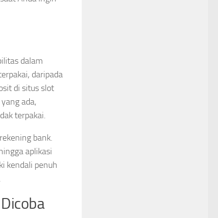
ilitas dalam
terpakai, daripada
t di situs slot
 yang ada,
dak terpakai.
 rekening bank.
hingga aplikasi
ki kendali penuh
.
t Dicoba